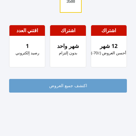
3588
اشتراك
اشتراك
اقتني العدد
12 شهر
شهر واحد
1
‏أحسن العروض (٪؜70-)
بدون إلتزام
رصيد إلكتروني
اكتشف جميع العروض