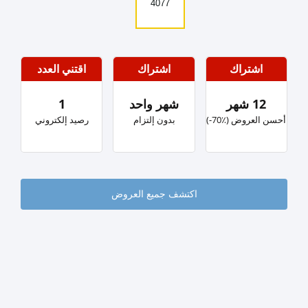
4077
اشتراك
اشتراك
اقتني العدد
12 شهر
شهر واحد
1
‏أحسن العروض (٪؜70-)
بدون إلتزام
رصيد إلكتروني
اكتشف جميع العروض